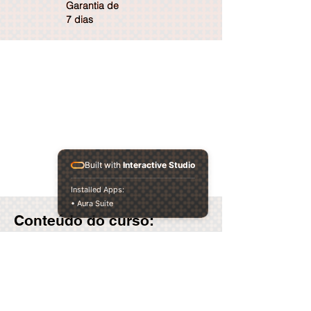
Garantia de
7 dias
Built with
Interactive Studio
Installed Apps:
• Aura Suite
Conteúdo do curso:
Layout e Introdução
POR QUE DMX512?
Endereçamento e Scanners
Exemplos, mão na massa & como
controlar equipamentos sem mesa