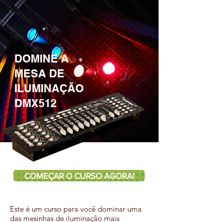
DOMINE A
MESA DE
ILUMINAÇÃO
DMX512
COMEÇAR O CURSO AGORA!
Este é um curso para você dominar uma
das mesinhas de iluminação mais