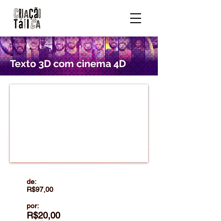
Texto 3D com cinema 4D
de:
R$97,00
por:
R$20,00